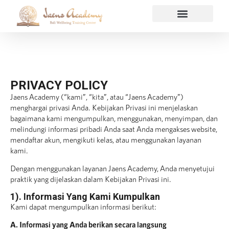
PRIVACY POLICY
Jaens Academy (“kami”, “kita”, atau “Jaens Academy”)
menghargai privasi Anda. Kebijakan Privasi ini menjelaskan
bagaimana kami mengumpulkan, menggunakan, menyimpan, dan
melindungi informasi pribadi Anda saat Anda mengakses website,
mendaftar akun, mengikuti kelas, atau menggunakan layanan
kami.
Dengan menggunakan layanan Jaens Academy, Anda menyetujui
praktik yang dijelaskan dalam Kebijakan Privasi ini.
1). Informasi Yang Kami Kumpulkan
Kami dapat mengumpulkan informasi berikut:
A. Informasi yang Anda berikan secara langsung