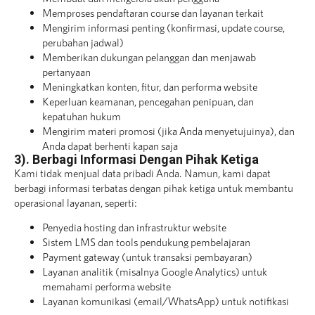
Memproses pendaftaran course dan layanan terkait
Mengirim informasi penting (konfirmasi, update course,
perubahan jadwal)
Memberikan dukungan pelanggan dan menjawab
pertanyaan
Meningkatkan konten, fitur, dan performa website
Keperluan keamanan, pencegahan penipuan, dan
kepatuhan hukum
Mengirim materi promosi (jika Anda menyetujuinya), dan
Anda dapat berhenti kapan saja
3). Berbagi Informasi Dengan Pihak Ketiga
Kami tidak menjual data pribadi Anda. Namun, kami dapat
berbagi informasi terbatas dengan pihak ketiga untuk membantu
operasional layanan, seperti:
Penyedia hosting dan infrastruktur website
Sistem LMS dan tools pendukung pembelajaran
Payment gateway (untuk transaksi pembayaran)
Layanan analitik (misalnya Google Analytics) untuk
memahami performa website
Layanan komunikasi (email/WhatsApp) untuk notifikasi